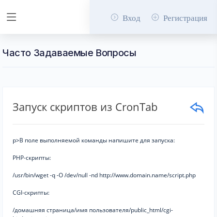
Вход
Регистрация
Часто Задаваемые Вопросы
Запуск скриптов из CronTab
p>В поле выполняемой команды напишите для запуска:
PHP-скрипты:
/usr/bin/wget -q -O /dev/null -nd http://www.domain.name/script.php
CGI-скрипты:
/домашняя страница/имя пользователя/public_html/cgi-