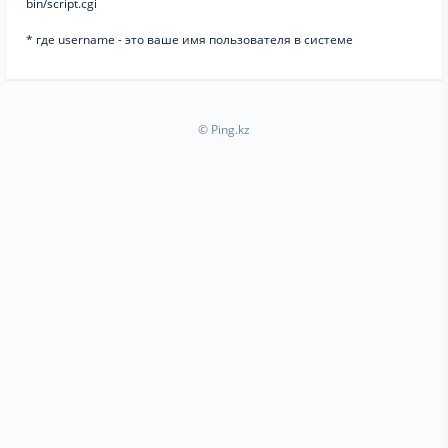
bin/script.cgi
* где username - это ваше имя пользователя в системе
© Ping.kz