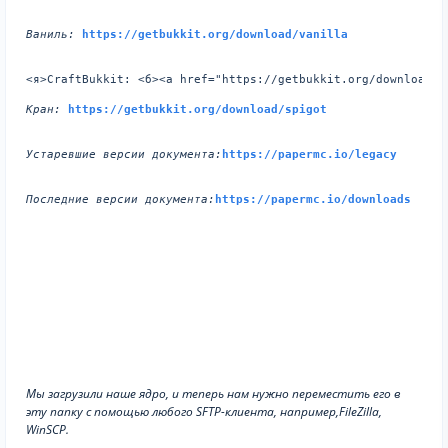
Ваниль:
https://getbukkit.org/download/vanilla
<я>CraftBukkit:
 <б><а href="https://getbukkit.org/download/c
Кран:
https://getbukkit.org/download/spigot
Устаревшие версии документа:
https://papermc.io/legacy 
Последние версии документа:
https://papermc.io/downloads 
Мы загрузили наше ядро, и теперь нам нужно переместить его в
эту папку с помощью любого SFTP-клиента, например,FileZilla,
WinSCP.