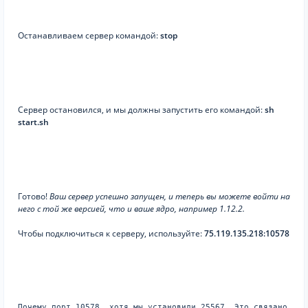
Останавливаем сервер командой:
stop
Сервер остановился, и мы должны запустить его командой:
sh
start.sh
Готово!
Ваш сервер успешно запущен, и теперь вы можете войти на
него с той же версией, что и ваше ядро, например 1.12.2.
Чтобы подключиться к серверу, используйте:
75.119.135.218:10578
Почему порт 10578, хотя мы установили 25567. Это связано с т