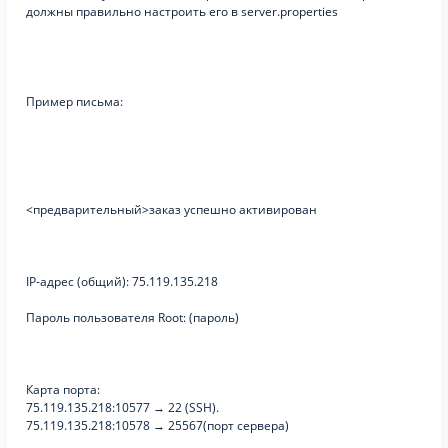
должны правильно настроить его в server.properties
Пример письма:
<предварительный>заказ успешно активирован
IP-адрес (общий): 75.119.135.218
Пароль пользователя Root: (пароль)
Карта порта:
75.119.135.218:10577 → 22 (SSH).
75.119.135.218:10578 → 25567(порт сервера)