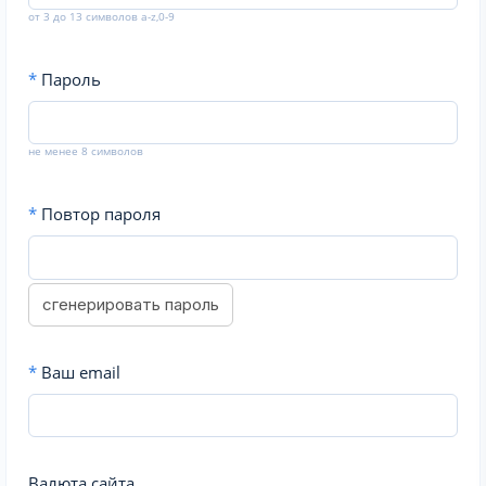
от 3 до 13 символов a-z,0-9
*
Пароль
не менее 8 символов
*
Повтор пароля
сгенерировать пароль
*
Ваш email
Валюта сайта