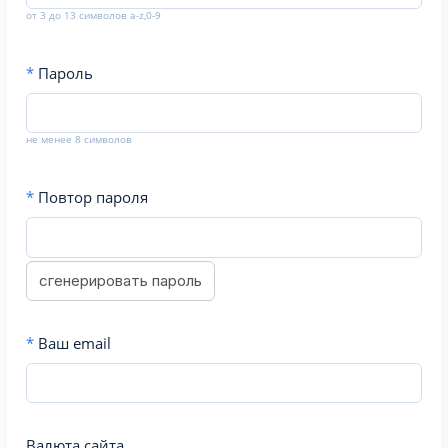
от 3 до 13 символов a-z,0-9
*
Пароль
не менее 8 символов
*
Повтор пароля
сгенерировать пароль
*
Ваш email
Валюта сайта