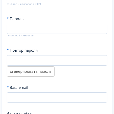
от 3 до 13 символов a-z,0-9
*
Пароль
не менее 8 символов
*
Повтор пароля
сгенерировать пароль
*
Ваш email
Валюта сайта