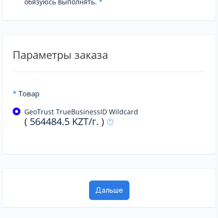
обязуюсь выполнять.
*
Параметры заказа
*
Товар
GeoTrust TrueBusinessID Wildcard
( 564484.5 KZT/г. )