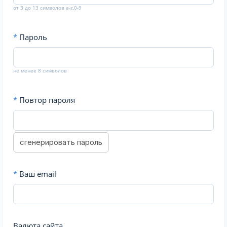
от 3 до 13 символов a-z,0-9
*
Пароль
не менее 8 символов
*
Повтор пароля
сгенерировать пароль
*
Ваш email
Валюта сайта