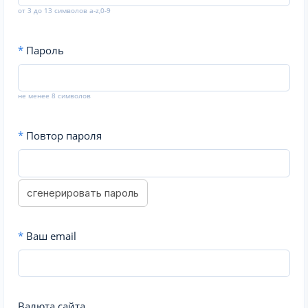
от 3 до 13 символов a-z,0-9
*
Пароль
не менее 8 символов
*
Повтор пароля
сгенерировать пароль
*
Ваш email
Валюта сайта