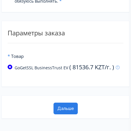
обязуюсь выполнять.
*
Параметры заказа
*
Товар
( 81536.7 KZT/г. )
GoGetSSL BusinessTrust EV