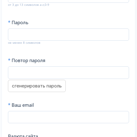
от 3 до 13 символов a-z,0-9
*
Пароль
не менее 8 символов
*
Повтор пароля
сгенерировать пароль
*
Ваш email
Валюта сайта