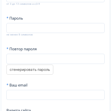
от 3 до 13 символов a-z,0-9
*
Пароль
не менее 8 символов
*
Повтор пароля
сгенерировать пароль
*
Ваш email
Валюта сайта