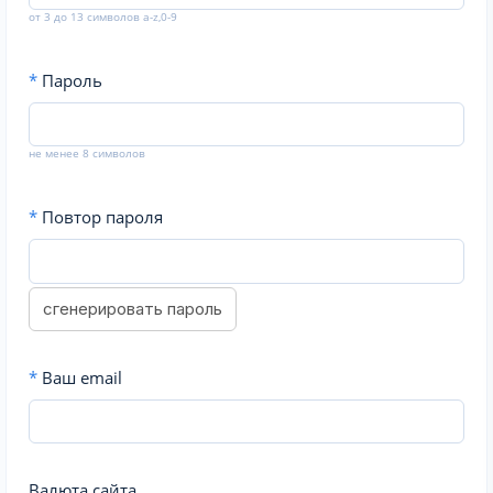
от 3 до 13 символов a-z,0-9
*
Пароль
не менее 8 символов
*
Повтор пароля
сгенерировать пароль
*
Ваш email
Валюта сайта