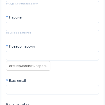
от 3 до 13 символов a-z,0-9
*
Пароль
не менее 8 символов
*
Повтор пароля
сгенерировать пароль
*
Ваш email
Валюта сайта