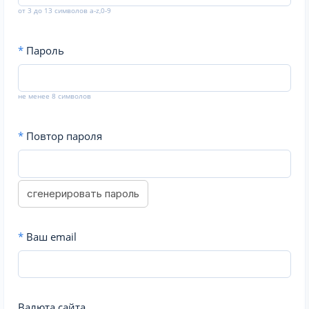
от 3 до 13 символов a-z,0-9
*
Пароль
не менее 8 символов
*
Повтор пароля
сгенерировать пароль
*
Ваш email
Валюта сайта