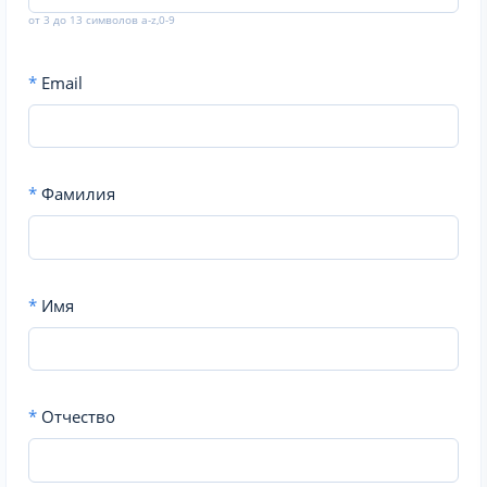
от 3 до 13 символов a-z,0-9
*
Email
*
Фамилия
*
Имя
*
Отчество