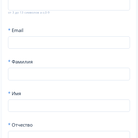
от 3 до 13 символов a-z,0-9
*
Email
*
Фамилия
*
Имя
*
Отчество