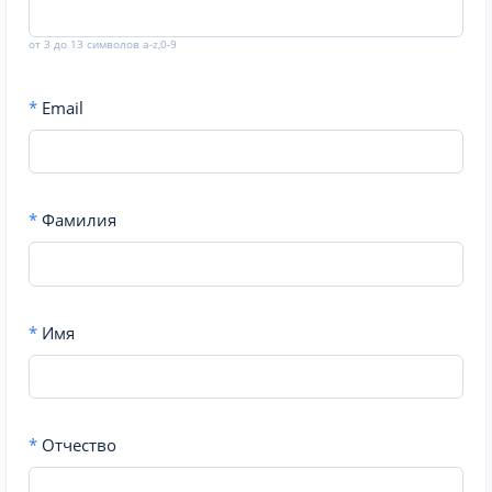
от 3 до 13 символов a-z,0-9
*
Email
*
Фамилия
*
Имя
*
Отчество