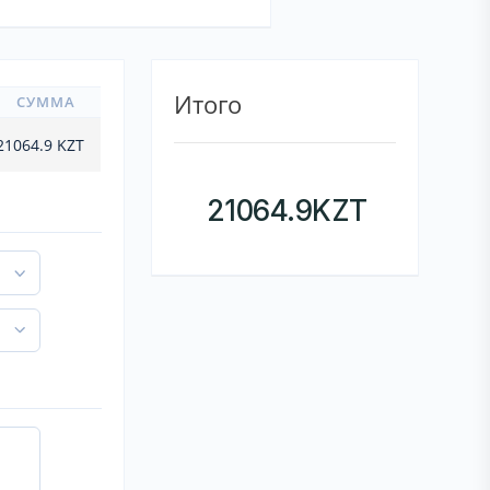
Итого
СУММА
21064.9
KZT
21064.9
KZT