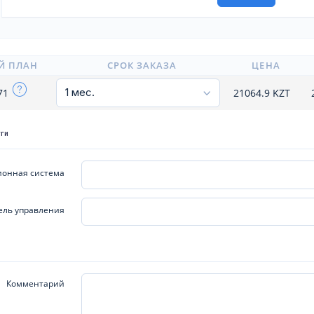
Й ПЛАН
СРОК ЗАКАЗА
ЦЕНА
71
21064.9
KZT
уги
онная система
ель управления
Комментарий