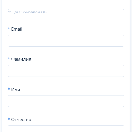
от 3 до 13 символов a-z,0-9
*
Email
*
Фамилия
*
Имя
*
Отчество