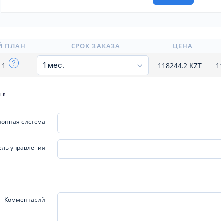
Й ПЛАН
СРОК ЗАКАЗА
ЦЕНА
111
118244.2
KZT
1
уги
онная система
ель управления
Комментарий