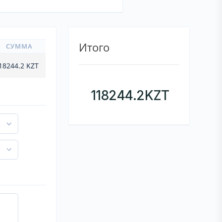
Итого
СУММА
18244.2
KZT
118244.2
KZT