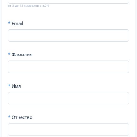
от 3 до 13 символов a-z,0-9
*
Email
*
Фамилия
*
Имя
*
Отчество