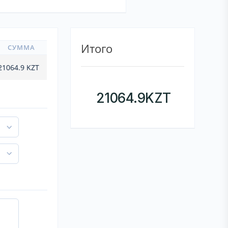
Итого
СУММА
21064.9
KZT
21064.9
KZT