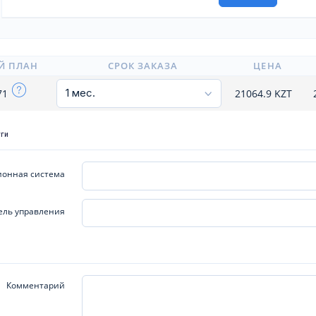
Й ПЛАН
СРОК ЗАКАЗА
ЦЕНА
71
21064.9
KZT
уги
онная система
ель управления
Комментарий