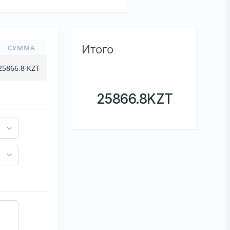
Итого
СУММА
25866.8
KZT
25866.8
KZT