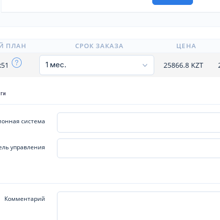
Й ПЛАН
СРОК ЗАКАЗА
ЦЕНА
x51
25866.8
KZT
уги
онная система
ель управления
Комментарий