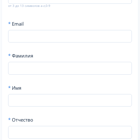
от 3 до 13 символов a-z,0-9
*
Email
*
Фамилия
*
Имя
*
Отчество