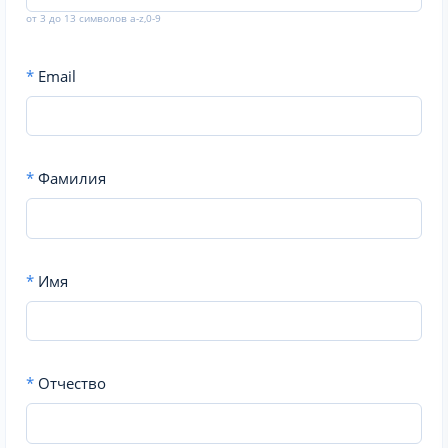
от 3 до 13 символов a-z,0-9
*
Email
*
Фамилия
*
Имя
*
Отчество