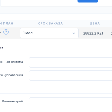
Й ПЛАН
СРОК ЗАКАЗА
ЦЕНА
81
28822.2
KZT
уги
онная система
ель управления
Комментарий