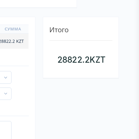
Итого
СУММА
28822.2
KZT
28822.2
KZT