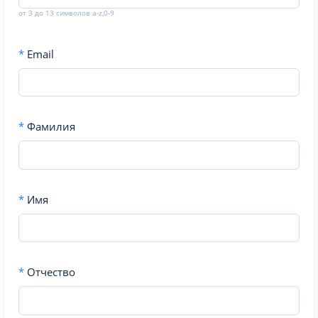
от 3 до 13 символов a-z,0-9
*
Email
*
Фамилия
*
Имя
*
Отчество