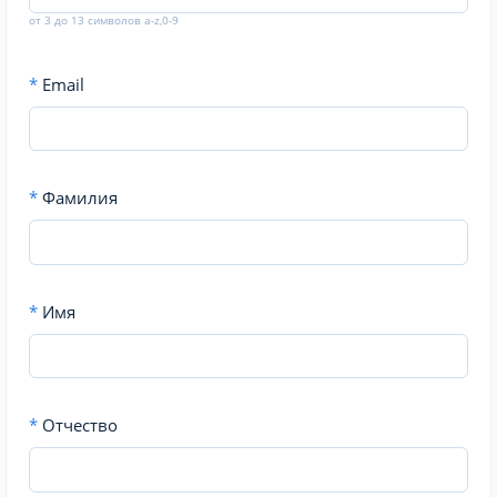
от 3 до 13 символов a-z,0-9
*
Email
*
Фамилия
*
Имя
*
Отчество