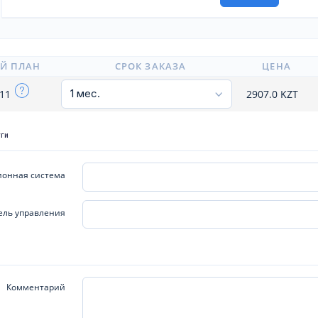
Й ПЛАН
СРОК ЗАКАЗА
ЦЕНА
x11
2907.0
KZT
уги
онная система
ель управления
Комментарий