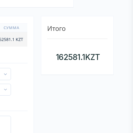
Итого
СУММА
62581.1
KZT
162581.1
KZT