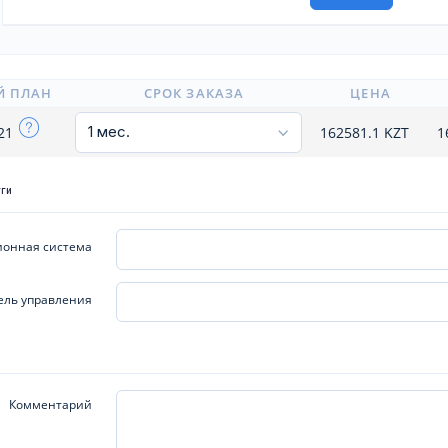
Й ПЛАН
СРОК ЗАКАЗА
ЦЕНА
121
162581.1
KZT
1
уги
онная система
ель управления
Комментарий