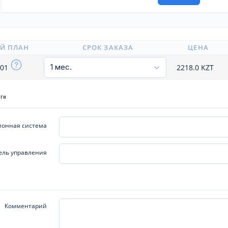
Й ПЛАН
СРОК ЗАКАЗА
ЦЕНА
x01
2218.0
KZT
уги
онная система
ель управления
Комментарий