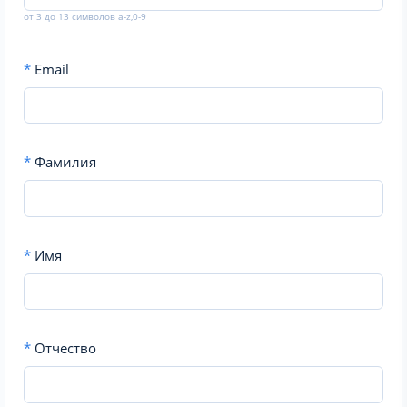
от 3 до 13 символов a-z,0-9
*
Email
*
Фамилия
*
Имя
*
Отчество