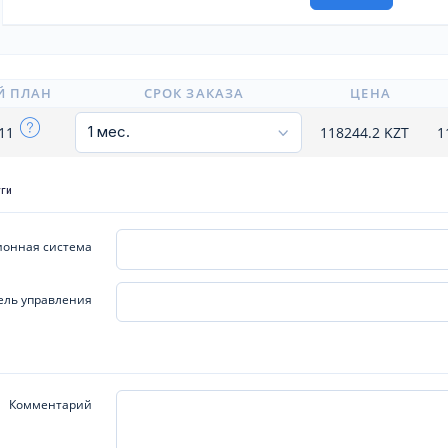
Й ПЛАН
СРОК ЗАКАЗА
ЦЕНА
111
118244.2
KZT
1
уги
онная система
ель управления
Комментарий