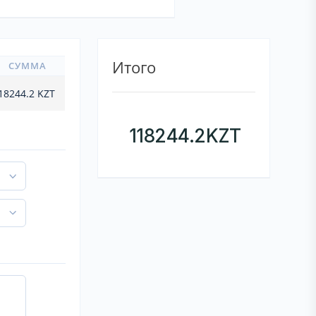
Итого
СУММА
18244.2
KZT
118244.2
KZT