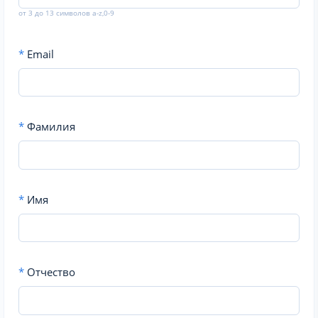
от 3 до 13 символов a-z,0-9
*
Email
*
Фамилия
*
Имя
*
Отчество