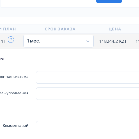
Й ПЛАН
СРОК ЗАКАЗА
ЦЕНА
111
118244.2
KZT
1
уги
онная система
ель управления
Комментарий