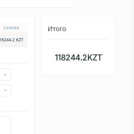
Итого
СУММА
18244.2
KZT
118244.2
KZT