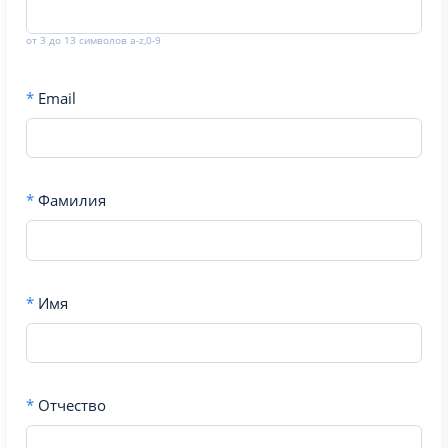
от 3 до 13 символов a-z,0-9
*
Email
*
Фамилия
*
Имя
*
Отчество