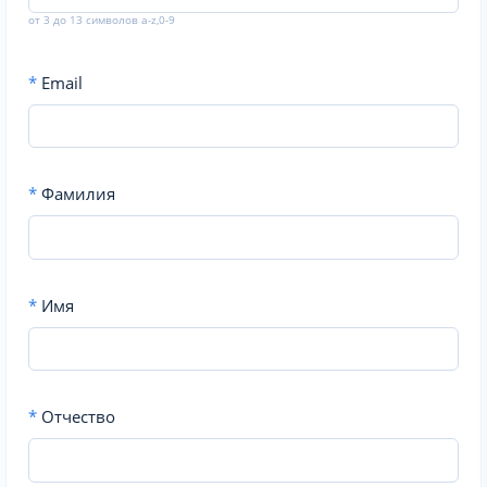
от 3 до 13 символов a-z,0-9
*
Email
*
Фамилия
*
Имя
*
Отчество