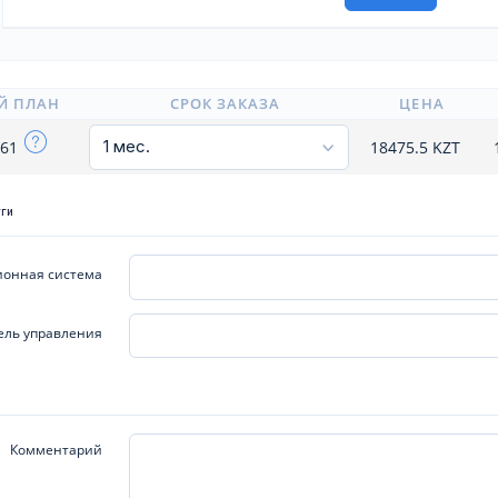
Й ПЛАН
СРОК ЗАКАЗА
ЦЕНА
x61
18475.5
KZT
уги
онная система
ель управления
Комментарий