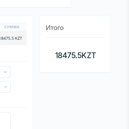
Итого
СУММА
18475.5
KZT
18475.5
KZT