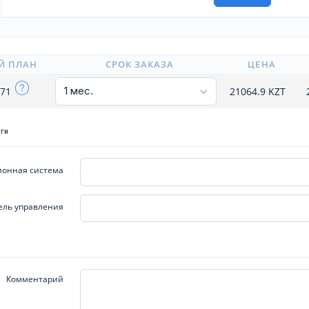
Й ПЛАН
СРОК ЗАКАЗА
ЦЕНА
x71
21064.9
KZT
уги
онная система
ель управления
Комментарий