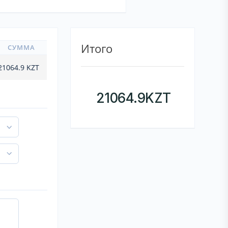
Итого
СУММА
21064.9
KZT
21064.9
KZT