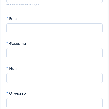
от 3 до 13 символов a-z,0-9
*
Email
*
Фамилия
*
Имя
*
Отчество