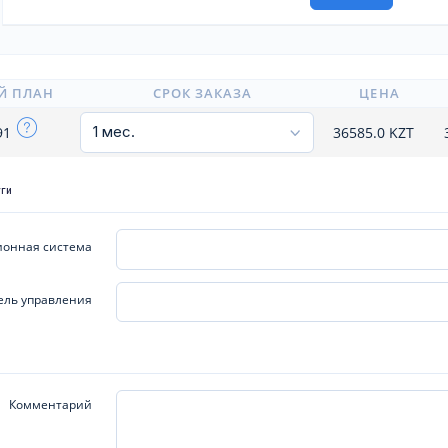
Й ПЛАН
СРОК ЗАКАЗА
ЦЕНА
91
36585.0
KZT
уги
онная система
ель управления
Комментарий