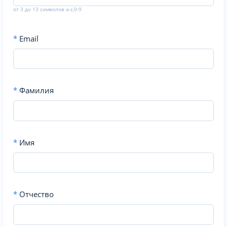
от 3 до 13 символов a-z,0-9
*
Email
*
Фамилия
*
Имя
*
Отчество