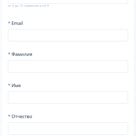
от 3 до 13 символов a-z,0-9
*
Email
*
Фамилия
*
Имя
*
Отчество