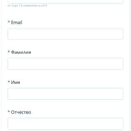
от 3 до 13 символов a-z,0-9
*
Email
*
Фамилия
*
Имя
*
Отчество