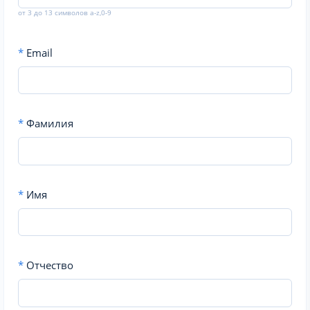
от 3 до 13 символов a-z,0-9
*
Email
*
Фамилия
*
Имя
*
Отчество