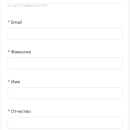
от 3 до 13 символов a-z,0-9
*
Email
*
Фамилия
*
Имя
*
Отчество