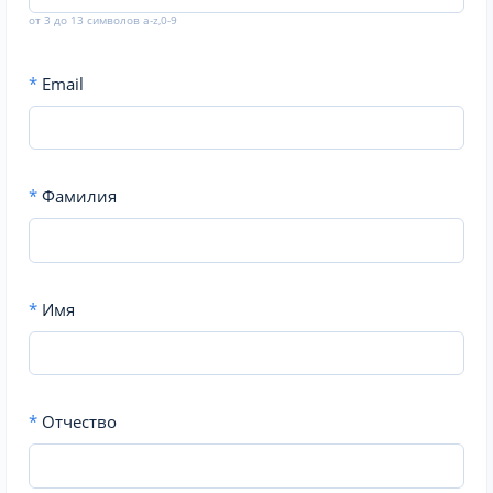
от 3 до 13 символов a-z,0-9
*
Email
*
Фамилия
*
Имя
*
Отчество