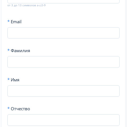
от 3 до 13 символов a-z,0-9
*
Email
*
Фамилия
*
Имя
*
Отчество