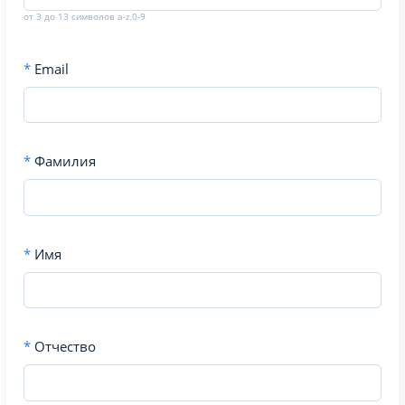
от 3 до 13 символов a-z,0-9
*
Email
*
Фамилия
*
Имя
*
Отчество