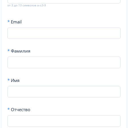
от 3 до 13 символов a-z,0-9
*
Email
*
Фамилия
*
Имя
*
Отчество