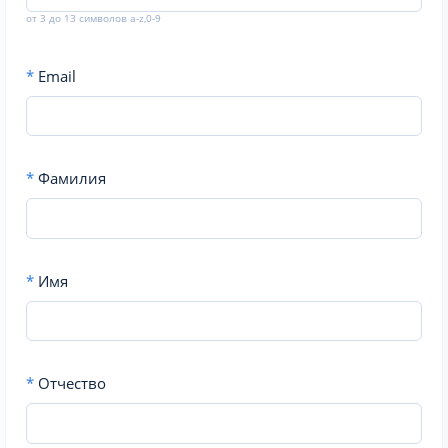
от 3 до 13 символов a-z,0-9
*
Email
*
Фамилия
*
Имя
*
Отчество