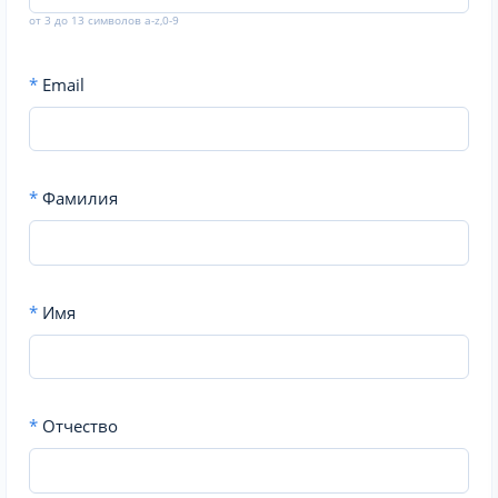
от 3 до 13 символов a-z,0-9
*
Email
*
Фамилия
*
Имя
*
Отчество